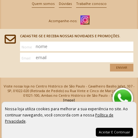
Quem somos
Dúvidas
Trabalhe conosco
CADASTRE-SE E RECEBA NOSSAS NOVIDADES E PROMOÇÕES.
Nome
Email
ENVIAR
Visite nossa loja no Centro Histórico de São Paulo - Cavalheiro Basílio Jafet, 107 -
SP, 01022-020 (Retirada de Pedido) ou Rua Vinte e Cinco de Março, 576 - SP,
01021-100, Ambas no Centro Histórico de São Paulo - SP
[mapa]
Armarinhos Santa Cecília Ltda | CNPJ: 61.069.639/0001-18
Nossa loja utiliza cookies para melhorar a sua experiência no site. Ao
Os preços e as condições de pagamento apresentadas na loja virtual não valem para nossa loja física e
podem sofrer alterações sem aviso prévio. Vendas com cartão de crédito sujeitas a análise e
continuar navegando, você concorda com a nossa
Política de
confirmação de dados.
Privacidade
.
Aceitar E Continuar