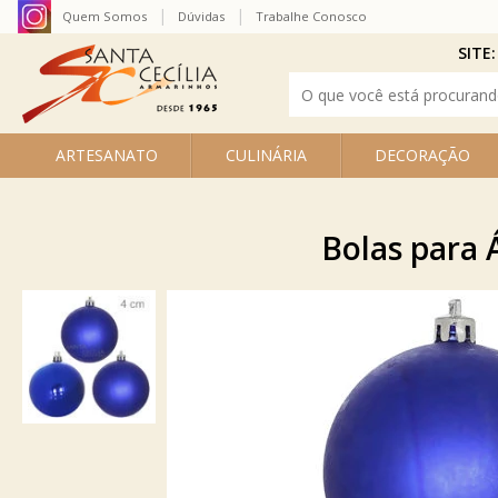
Quem Somos
Dúvidas
Trabalhe Conosco
SITE:
ARTESANATO
CULINÁRIA
DECORAÇÃO
Bolas para 