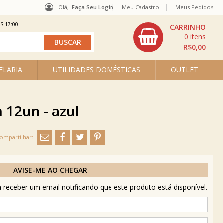
Olá,
Faça Seu Login
Meu Cadastro
Meus Pedidos
S 17:00
0
R$0,00
ELARIA
UTILIDADES DOMÉSTICAS
OUTLET
 12un - azul
AVISE-ME AO CHEGAR
receber um email notificando que este produto está disponível.