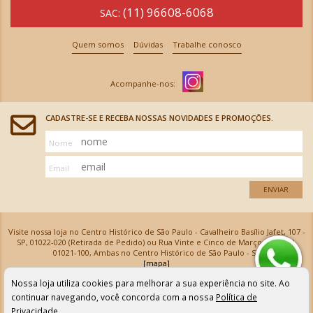
(11) 96608-6068
SAC:
Quem somos
Dúvidas
Trabalhe conosco
CADASTRE-SE E RECEBA NOSSAS NOVIDADES E PROMOÇÕES.
Nome
Email
ENVIAR
Visite nossa loja no Centro Histórico de São Paulo - Cavalheiro Basílio Jafet, 107 -
SP, 01022-020 (Retirada de Pedido) ou Rua Vinte e Cinco de Março, 576 - SP,
01021-100, Ambas no Centro Histórico de São Paulo - SP
[mapa]
Armarinhos Santa Cecília Ltda | CNPJ: 61.069.639/0001-18
Nossa loja utiliza cookies para melhorar a sua experiência no site. Ao
Os preços e as condições de pagamento apresentadas na loja virtual não valem para nossa loja física e
podem sofrer alterações sem aviso prévio. Vendas com cartão de crédito sujeitas a análise e
continuar navegando, você concorda com a nossa
Política de
confirmação de dados.
Privacidade
.