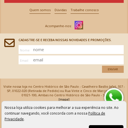
Quem somos
Dúvidas
Trabalhe conosco
CADASTRE-SE E RECEBA NOSSAS NOVIDADES E PROMOÇÕES.
Nome
Email
ENVIAR
Visite nossa loja no Centro Histórico de São Paulo - Cavalheiro Basílio Jafet, 107 -
SP, 01022-020 (Retirada de Pedido) ou Rua Vinte e Cinco de Março, 576 - SP,
01021-100, Ambas no Centro Histórico de São Paulo - SP
[mapa]
Armarinhos Santa Cecília Ltda | CNPJ: 61.069.639/0001-18
Nossa loja utiliza cookies para melhorar a sua experiência no site. Ao
Os preços e as condições de pagamento apresentadas na loja virtual não valem para nossa loja física e
podem sofrer alterações sem aviso prévio. Vendas com cartão de crédito sujeitas a análise e
continuar navegando, você concorda com a nossa
Política de
confirmação de dados.
Privacidade
.