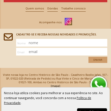
Quem somos
Dúvidas
Trabalhe conosco
CADASTRE-SE E RECEBA NOSSAS NOVIDADES E PROMOÇÕES.
Nome
Email
ENVIAR
Visite nossa loja no Centro Histórico de São Paulo - Cavalheiro Basílio Jafet, 107 -
SP, 01022-020 (Retirada de Pedido) ou Rua Vinte e Cinco de Março, 576 - SP,
01021-100, Ambas no Centro Histórico de São Paulo - SP
[mapa]
Armarinhos Santa Cecília Ltda | CNPJ: 61.069.639/0001-18
Nossa loja utiliza cookies para melhorar a sua experiência no site. Ao
Os preços e as condições de pagamento apresentadas na loja virtual não valem para nossa loja física e
podem sofrer alterações sem aviso prévio. Vendas com cartão de crédito sujeitas a análise e
continuar navegando, você concorda com a nossa
Política de
confirmação de dados.
Privacidade
.