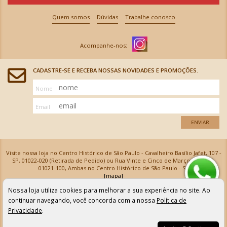
Quem somos
Dúvidas
Trabalhe conosco
CADASTRE-SE E RECEBA NOSSAS NOVIDADES E PROMOÇÕES.
Nome
Email
ENVIAR
Visite nossa loja no Centro Histórico de São Paulo - Cavalheiro Basílio Jafet, 107 -
SP, 01022-020 (Retirada de Pedido) ou Rua Vinte e Cinco de Março, 576 - SP,
01021-100, Ambas no Centro Histórico de São Paulo - SP
[mapa]
Armarinhos Santa Cecília Ltda | CNPJ: 61.069.639/0001-18
Nossa loja utiliza cookies para melhorar a sua experiência no site. Ao
Os preços e as condições de pagamento apresentadas na loja virtual não valem para nossa loja física e
podem sofrer alterações sem aviso prévio. Vendas com cartão de crédito sujeitas a análise e
continuar navegando, você concorda com a nossa
Política de
confirmação de dados.
Privacidade
.