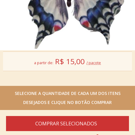
R$
15,00
a partir de:
/ pacote