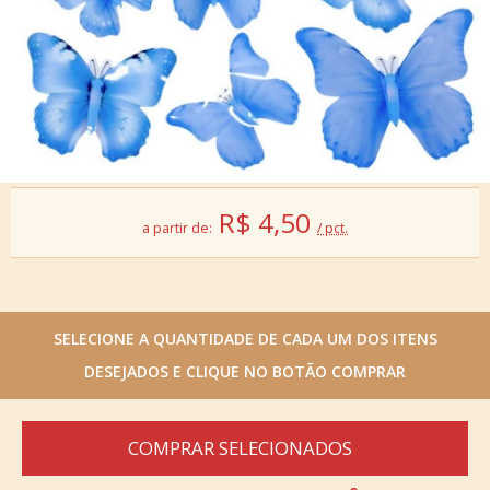
R$
4,50
a partir de:
/ pct.