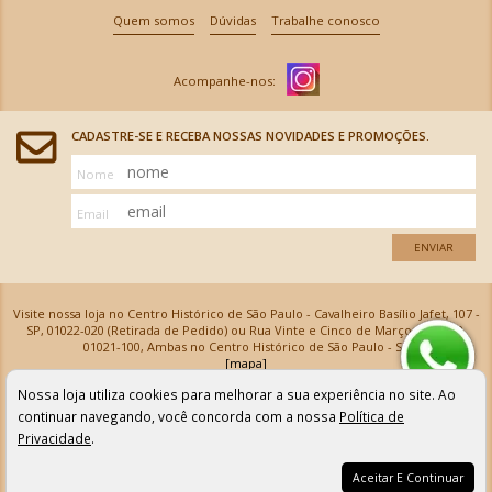
Quem somos
Dúvidas
Trabalhe conosco
CADASTRE-SE E RECEBA NOSSAS NOVIDADES E PROMOÇÕES.
Nome
Email
ENVIAR
Visite nossa loja no Centro Histórico de São Paulo - Cavalheiro Basílio Jafet, 107 -
SP, 01022-020 (Retirada de Pedido) ou Rua Vinte e Cinco de Março, 576 - SP,
01021-100, Ambas no Centro Histórico de São Paulo - SP
[mapa]
Armarinhos Santa Cecília Ltda | CNPJ: 61.069.639/0001-18
Nossa loja utiliza cookies para melhorar a sua experiência no site. Ao
Os preços e as condições de pagamento apresentadas na loja virtual não valem para nossa loja física e
podem sofrer alterações sem aviso prévio. Vendas com cartão de crédito sujeitas a análise e
continuar navegando, você concorda com a nossa
Política de
confirmação de dados.
Privacidade
.
Aceitar E Continuar