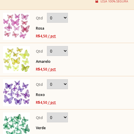
Rosa
R$4,50
/ pct
Amarelo
R$4,50
/ pct
Roxo
R$4,50
/ pct
Verde