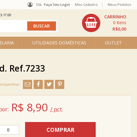
Olá,
Faça Seu Login
Meu Cadastro
Meus Pedidos
S 17:00
0
R$0,00
ELARIA
UTILIDADES DOMÉSTICAS
OUTLET
d. Ref.7233
R$
8,90
por:
/ pct.