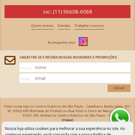
(11) 96608-6068
SAC:
Quem somos
Dúvidas
Trabalhe conosco
CADASTRE-SE E RECEBA NOSSAS NOVIDADES E PROMOÇÕES.
Nome
Email
ENVIAR
Visite nossa loja no Centro Histórico de São Paulo - Cavalheiro Basílio Jafet, 107 -
SP, 01022-020 (Retirada de Pedido) ou Rua Vinte e Cinco de Março, 576 - SP,
01021-100, Ambas no Centro Histórico de São Paulo - SP
[mapa]
Armarinhos Santa Cecília Ltda | CNPJ: 61.069.639/0001-18
Nossa loja utiliza cookies para melhorar a sua experiência no site. Ao
Os preços e as condições de pagamento apresentadas na loja virtual não valem para nossa loja física e
podem sofrer alterações sem aviso prévio. Vendas com cartão de crédito sujeitas a análise e
continuar navegando, você concorda com a nossa
Política de