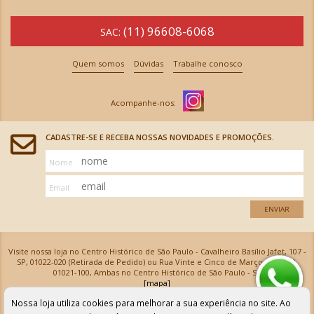
(11) 96608-6068
SAC:
Quem somos
Dúvidas
Trabalhe conosco
CADASTRE-SE E RECEBA NOSSAS NOVIDADES E PROMOÇÕES.
Nome
Email
ENVIAR
Visite nossa loja no Centro Histórico de São Paulo - Cavalheiro Basílio Jafet, 107 -
SP, 01022-020 (Retirada de Pedido) ou Rua Vinte e Cinco de Março, 576 - SP,
01021-100, Ambas no Centro Histórico de São Paulo - SP
[mapa]
Armarinhos Santa Cecília Ltda | CNPJ: 61.069.639/0001-18
Nossa loja utiliza cookies para melhorar a sua experiência no site. Ao
Os preços e as condições de pagamento apresentadas na loja virtual não valem para nossa loja física e