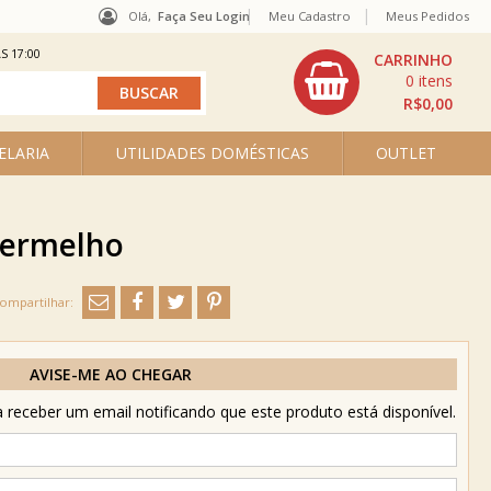
Olá,
Faça Seu Login
Meu Cadastro
Meus Pedidos
S 17:00
0
R$0,00
ELARIA
UTILIDADES DOMÉSTICAS
OUTLET
 Vermelho
AVISE-ME AO CHEGAR
receber um email notificando que este produto está disponível.