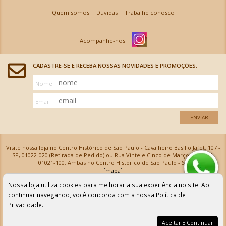
Quem somos
Dúvidas
Trabalhe conosco
CADASTRE-SE E RECEBA NOSSAS NOVIDADES E PROMOÇÕES.
Nome
Email
ENVIAR
Visite nossa loja no Centro Histórico de São Paulo - Cavalheiro Basílio Jafet, 107 -
SP, 01022-020 (Retirada de Pedido) ou Rua Vinte e Cinco de Março, 576 - SP,
01021-100, Ambas no Centro Histórico de São Paulo - SP
[mapa]
Armarinhos Santa Cecília Ltda | CNPJ: 61.069.639/0001-18
Nossa loja utiliza cookies para melhorar a sua experiência no site. Ao
Os preços e as condições de pagamento apresentadas na loja virtual não valem para nossa loja física e
podem sofrer alterações sem aviso prévio. Vendas com cartão de crédito sujeitas a análise e
continuar navegando, você concorda com a nossa
Política de
confirmação de dados.
Privacidade
.
Aceitar E Continuar