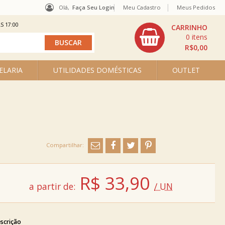
Olá,
Faça Seu Login
Meu Cadastro
Meus Pedidos
S 17:00
0
R$0,00
ELARIA
UTILIDADES DOMÉSTICAS
OUTLET
R$
33,90
a partir de:
/ UN
scrição