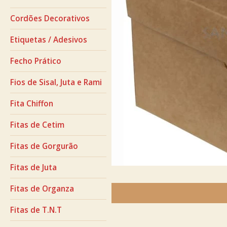
Cordões Decorativos
Etiquetas / Adesivos
Fecho Prático
Fios de Sisal, Juta e Rami
Fita Chiffon
Fitas de Cetim
Fitas de Gorgurão
Fitas de Juta
Fitas de Organza
Fitas de T.N.T