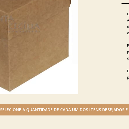
C
A
d
e
P
p
d
D
p