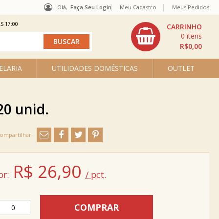
Olá,
Faça Seu Login
Meu Cadastro
Meus Pedidos
S 17:00
0
R$0,00
ELARIA
UTILIDADES DOMÉSTICAS
OUTLET
20 unid.
R$
26,90
or:
/ pct.