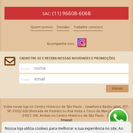
(11) 96608-6068
SAC:
Quem somos
Dúvidas
Trabalhe conosco
CADASTRE-SE E RECEBA NOSSAS NOVIDADES E PROMOÇÕES.
Nome
Email
ENVIAR
Visite nossa loja no Centro Histórico de São Paulo - Cavalheiro Basílio Jafet, 107 -
SP, 01022-020 (Retirada de Pedido) ou Rua Vinte e Cinco de Março, 576 - SP,
01021-100, Ambas no Centro Histórico de São Paulo - SP
[mapa]
Armarinhos Santa Cecília Ltda | CNPJ: 61.069.639/0001-18
Nossa loja utiliza cookies para melhorar a sua experiência no site. Ao
Os preços e as condições de pagamento apresentadas na loja virtual não valem para nossa loja física e