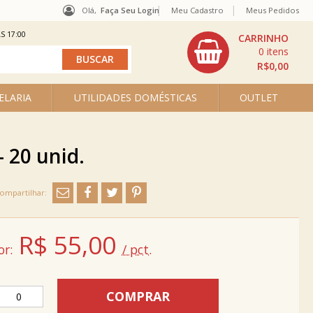
Olá,
Faça Seu Login
Meu Cadastro
Meus Pedidos
S 17:00
0
R$0,00
ELARIA
UTILIDADES DOMÉSTICAS
OUTLET
- 20 unid.
R$
55,00
or:
/ pct.