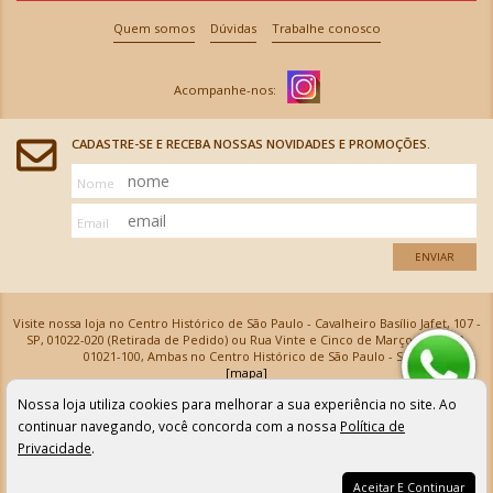
Quem somos
Dúvidas
Trabalhe conosco
CADASTRE-SE E RECEBA NOSSAS NOVIDADES E PROMOÇÕES.
Nome
Email
ENVIAR
Visite nossa loja no Centro Histórico de São Paulo - Cavalheiro Basílio Jafet, 107 -
SP, 01022-020 (Retirada de Pedido) ou Rua Vinte e Cinco de Março, 576 - SP,
01021-100, Ambas no Centro Histórico de São Paulo - SP
[mapa]
Armarinhos Santa Cecília Ltda | CNPJ: 61.069.639/0001-18
Nossa loja utiliza cookies para melhorar a sua experiência no site. Ao
Os preços e as condições de pagamento apresentadas na loja virtual não valem para nossa loja física e
podem sofrer alterações sem aviso prévio. Vendas com cartão de crédito sujeitas a análise e
continuar navegando, você concorda com a nossa
Política de
confirmação de dados.
Privacidade
.
Aceitar E Continuar