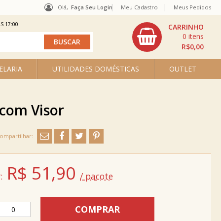
Olá,
Faça Seu Login
Meu Cadastro
Meus Pedidos
S 17:00
0
R$0,00
ELARIA
UTILIDADES DOMÉSTICAS
OUTLET
 com Visor
R$
51,90
:
/ pacote