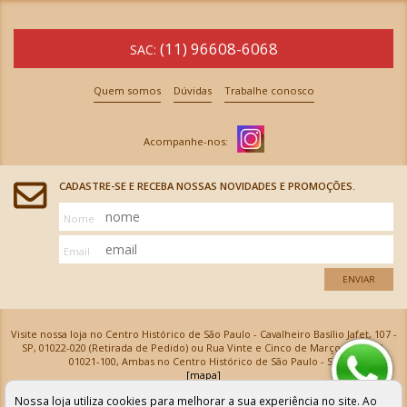
(11) 96608-6068
SAC:
Quem somos
Dúvidas
Trabalhe conosco
CADASTRE-SE E RECEBA NOSSAS NOVIDADES E PROMOÇÕES.
Nome
Email
ENVIAR
Visite nossa loja no Centro Histórico de São Paulo - Cavalheiro Basílio Jafet, 107 -
SP, 01022-020 (Retirada de Pedido) ou Rua Vinte e Cinco de Março, 576 - SP,
01021-100, Ambas no Centro Histórico de São Paulo - SP
[mapa]
Armarinhos Santa Cecília Ltda | CNPJ: 61.069.639/0001-18
Nossa loja utiliza cookies para melhorar a sua experiência no site. Ao
Os preços e as condições de pagamento apresentadas na loja virtual não valem para nossa loja física e