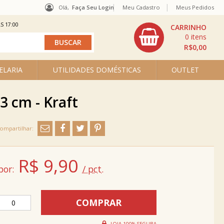
Olá,
Faça Seu Login
Meu Cadastro
Meus Pedidos
S 17:00
0
R$0,00
ELARIA
UTILIDADES DOMÉSTICAS
OUTLET
3 cm - Kraft
R$
9,90
por:
/ pct.