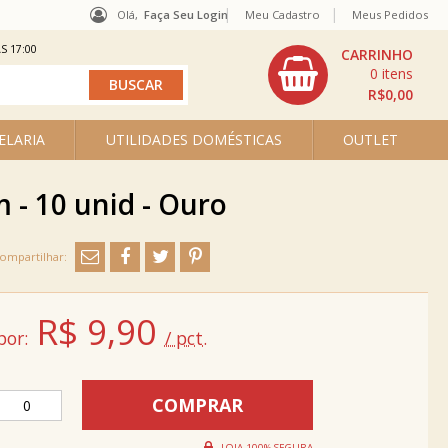
Olá,
Faça Seu Login
Meu Cadastro
Meus Pedidos
S 17:00
0
R$0,00
ELARIA
UTILIDADES DOMÉSTICAS
OUTLET
 - 10 unid - Ouro
R$
9,90
por:
/ pct.