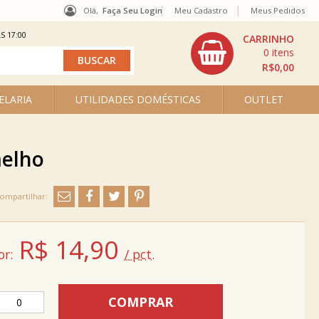
Olá,
Faça Seu Login
Meu Cadastro
Meus Pedidos
S 17:00
0
R$0,00
ELARIA
UTILIDADES DOMÉSTICAS
OUTLET
melho
R$
14,90
or:
/ pct.