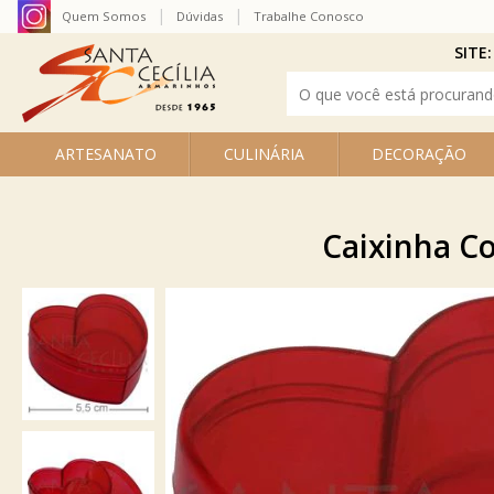
Quem Somos
Dúvidas
Trabalhe Conosco
SITE:
ARTESANATO
CULINÁRIA
DECORAÇÃO
Caixinha Co