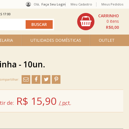
Olá,
Faça Seu Login
Meu Cadastro
Meus Pedidos
S 17:00
0
R$0,00
ELARIA
UTILIDADES DOMÉSTICAS
OUTLET
inha - 10un.
R$
15,90
tir de:
/ pct.