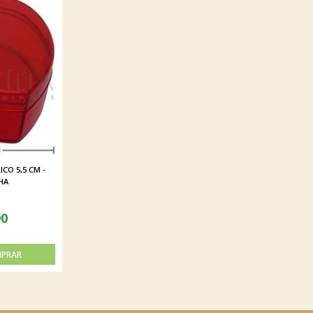
CO 5,5 CM -
HA
90