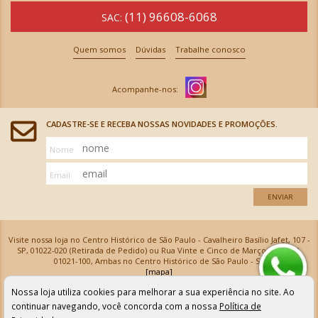
(11) 96608-6068
SAC:
Quem somos
Dúvidas
Trabalhe conosco
CADASTRE-SE E RECEBA NOSSAS NOVIDADES E PROMOÇÕES.
Nome
Email
ENVIAR
Visite nossa loja no Centro Histórico de São Paulo - Cavalheiro Basílio Jafet, 107 -
SP, 01022-020 (Retirada de Pedido) ou Rua Vinte e Cinco de Março, 576 - SP,
01021-100, Ambas no Centro Histórico de São Paulo - SP
[mapa]
Armarinhos Santa Cecília Ltda | CNPJ: 61.069.639/0001-18
Nossa loja utiliza cookies para melhorar a sua experiência no site. Ao
Os preços e as condições de pagamento apresentadas na loja virtual não valem para nossa loja física e
podem sofrer alterações sem aviso prévio. Vendas com cartão de crédito sujeitas a análise e
continuar navegando, você concorda com a nossa
Política de
confirmação de dados.