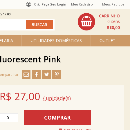
Olá,
Faça Seu Login
Meu Cadastro
Meus Pedidos
S 17:00
0
R$0,00
ELARIA
UTILIDADES DOMÉSTICAS
OUTLET
luorescent Pink
R$
27,00
/ unidade(s)