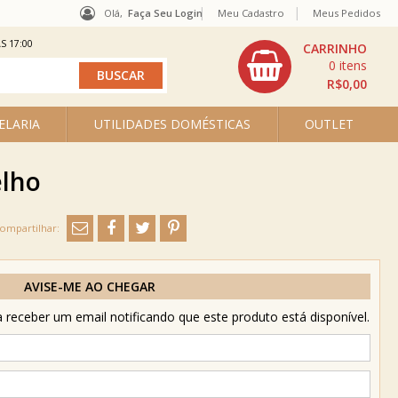
Olá,
Faça Seu Login
Meu Cadastro
Meus Pedidos
S 17:00
0
R$0,00
ELARIA
UTILIDADES DOMÉSTICAS
OUTLET
elho
AVISE-ME AO CHEGAR
receber um email notificando que este produto está disponível.