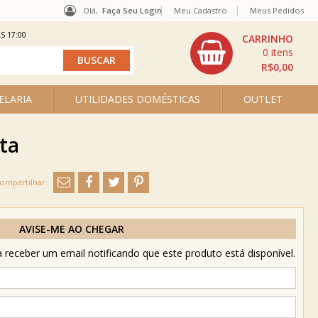
Olá,
Faça Seu Login
Meu Cadastro
Meus Pedidos
S 17:00
0
R$0,00
ELARIA
UTILIDADES DOMÉSTICAS
OUTLET
ta
AVISE-ME AO CHEGAR
receber um email notificando que este produto está disponível.