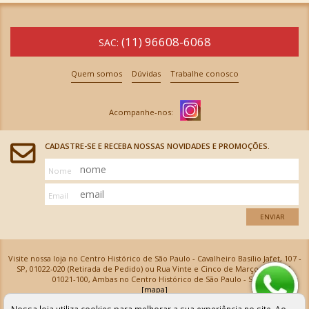
(11) 96608-6068
SAC:
Quem somos
Dúvidas
Trabalhe conosco
CADASTRE-SE E RECEBA NOSSAS NOVIDADES E PROMOÇÕES.
Nome
Email
ENVIAR
Visite nossa loja no Centro Histórico de São Paulo - Cavalheiro Basílio Jafet, 107 -
SP, 01022-020 (Retirada de Pedido) ou Rua Vinte e Cinco de Março, 576 - SP,
01021-100, Ambas no Centro Histórico de São Paulo - SP
[mapa]
Armarinhos Santa Cecília Ltda | CNPJ: 61.069.639/0001-18