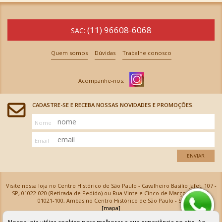
(11) 96608-6068
SAC:
Quem somos
Dúvidas
Trabalhe conosco
CADASTRE-SE E RECEBA NOSSAS NOVIDADES E PROMOÇÕES.
Nome
Email
ENVIAR
Visite nossa loja no Centro Histórico de São Paulo - Cavalheiro Basílio Jafet, 107 -
SP, 01022-020 (Retirada de Pedido) ou Rua Vinte e Cinco de Março, 576 - SP,
01021-100, Ambas no Centro Histórico de São Paulo - SP
[mapa]
Armarinhos Santa Cecília Ltda | CNPJ: 61.069.639/0001-18