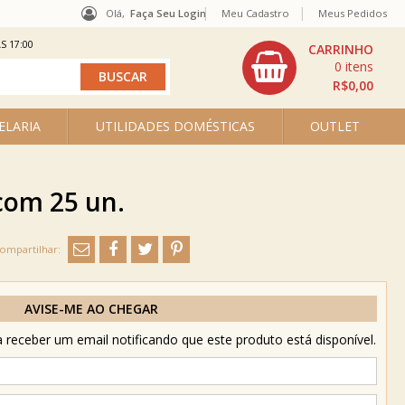
Olá,
Faça Seu Login
Meu Cadastro
Meus Pedidos
S 17:00
0
R$0,00
ELARIA
UTILIDADES DOMÉSTICAS
OUTLET
com 25 un.
AVISE-ME AO CHEGAR
receber um email notificando que este produto está disponível.