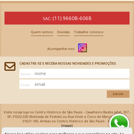
(11) 96608-6068
SAC:
Quem somos
Dúvidas
Trabalhe conosco
CADASTRE-SE E RECEBA NOSSAS NOVIDADES E PROMOÇÕES.
Nome
Email
ENVIAR
Visite nossa loja no Centro Histórico de São Paulo - Cavalheiro Basílio Jafet, 107 -
SP, 01022-020 (Retirada de Pedido) ou Rua Vinte e Cinco de Março, 576 - SP,
01021-100, Ambas no Centro Histórico de São Paulo - SP
[mapa]
Armarinhos Santa Cecília Ltda | CNPJ: 61.069.639/0001-18