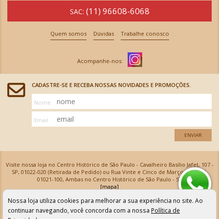
(11) 96608-6068
SAC:
Quem somos
Dúvidas
Trabalhe conosco
CADASTRE-SE E RECEBA NOSSAS NOVIDADES E PROMOÇÕES.
Nome
Email
ENVIAR
Visite nossa loja no Centro Histórico de São Paulo - Cavalheiro Basílio Jafet, 107 -
SP, 01022-020 (Retirada de Pedido) ou Rua Vinte e Cinco de Março, 576 - SP,
01021-100, Ambas no Centro Histórico de São Paulo - SP
[mapa]
Armarinhos Santa Cecília Ltda | CNPJ: 61.069.639/0001-18
Nossa loja utiliza cookies para melhorar a sua experiência no site. Ao
Os preços e as condições de pagamento apresentadas na loja virtual não valem para nossa loja física e
podem sofrer alterações sem aviso prévio. Vendas com cartão de crédito sujeitas a análise e
continuar navegando, você concorda com a nossa
Política de
confirmação de dados.