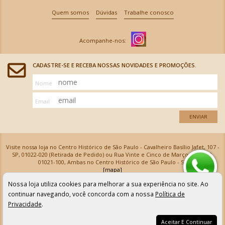
Quem somos
Dúvidas
Trabalhe conosco
CADASTRE-SE E RECEBA NOSSAS NOVIDADES E PROMOÇÕES.
Nome
Email
ENVIAR
Visite nossa loja no Centro Histórico de São Paulo - Cavalheiro Basílio Jafet, 107 -
SP, 01022-020 (Retirada de Pedido) ou Rua Vinte e Cinco de Março, 576 - SP,
01021-100, Ambas no Centro Histórico de São Paulo - SP
[mapa]
Armarinhos Santa Cecília Ltda | CNPJ: 61.069.639/0001-18
Nossa loja utiliza cookies para melhorar a sua experiência no site. Ao
Os preços e as condições de pagamento apresentadas na loja virtual não valem para nossa loja física e
podem sofrer alterações sem aviso prévio. Vendas com cartão de crédito sujeitas a análise e
continuar navegando, você concorda com a nossa
Política de
confirmação de dados.
Privacidade
.
Aceitar E Continuar