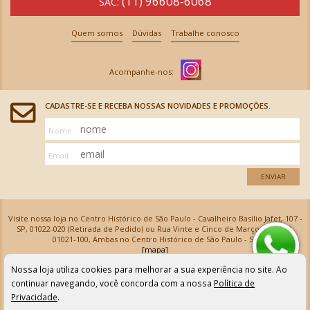
(11) 96608-6068
SAC:
Quem somos
Dúvidas
Trabalhe conosco
CADASTRE-SE E RECEBA NOSSAS NOVIDADES E PROMOÇÕES.
Nome
Email
ENVIAR
Visite nossa loja no Centro Histórico de São Paulo - Cavalheiro Basílio Jafet, 107 -
SP, 01022-020 (Retirada de Pedido) ou Rua Vinte e Cinco de Março, 576 - SP,
01021-100, Ambas no Centro Histórico de São Paulo - SP
[mapa]
Armarinhos Santa Cecília Ltda | CNPJ: 61.069.639/0001-18
Nossa loja utiliza cookies para melhorar a sua experiência no site. Ao
Os preços e as condições de pagamento apresentadas na loja virtual não valem para nossa loja física e
podem sofrer alterações sem aviso prévio. Vendas com cartão de crédito sujeitas a análise e
continuar navegando, você concorda com a nossa
Política de
confirmação de dados.
Privacidade
.