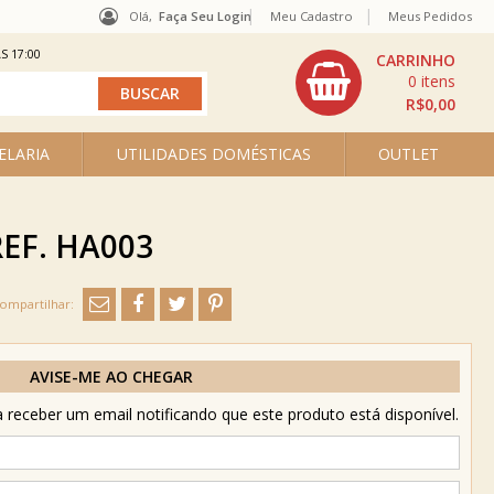
Olá,
Faça Seu Login
Meu Cadastro
Meus Pedidos
S 17:00
0
R$0,00
ELARIA
UTILIDADES DOMÉSTICAS
OUTLET
 REF. HA003
AVISE-ME AO CHEGAR
receber um email notificando que este produto está disponível.