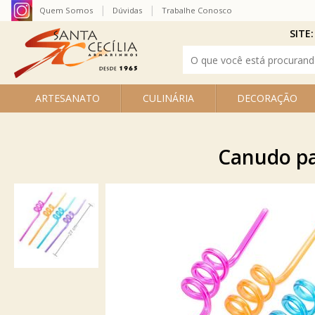
Quem Somos
Dúvidas
Trabalhe Conosco
SITE:
ARTESANATO
CULINÁRIA
DECORAÇÃO
Canudo par