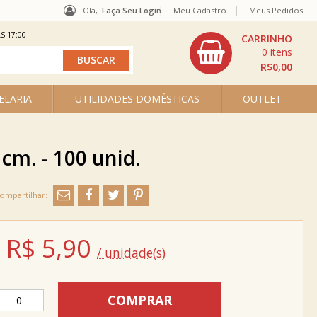
Olá,
Faça Seu Login
Meu Cadastro
Meus Pedidos
S 17:00
0
R$0,00
ELARIA
UTILIDADES DOMÉSTICAS
OUTLET
cm. - 100 unid.
R$
5,90
/ unidade(s)