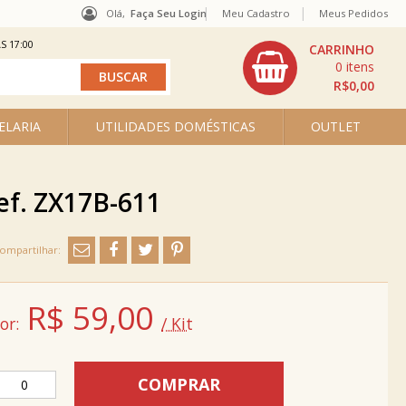
Olá,
Faça Seu Login
Meu Cadastro
Meus Pedidos
S 17:00
0
R$0,00
ELARIA
UTILIDADES DOMÉSTICAS
OUTLET
ef. ZX17B-611
R$
59,00
or:
/ Kit