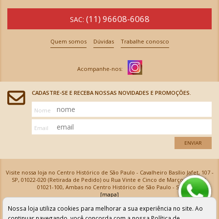
(11) 96608-6068
SAC:
Quem somos
Dúvidas
Trabalhe conosco
CADASTRE-SE E RECEBA NOSSAS NOVIDADES E PROMOÇÕES.
Nome
Email
ENVIAR
Visite nossa loja no Centro Histórico de São Paulo - Cavalheiro Basílio Jafet, 107 -
SP, 01022-020 (Retirada de Pedido) ou Rua Vinte e Cinco de Março, 576 - SP,
01021-100, Ambas no Centro Histórico de São Paulo - SP
[mapa]
Armarinhos Santa Cecília Ltda | CNPJ: 61.069.639/0001-18
Nossa loja utiliza cookies para melhorar a sua experiência no site. Ao
Os preços e as condições de pagamento apresentadas na loja virtual não valem para nossa loja física e
podem sofrer alterações sem aviso prévio. Vendas com cartão de crédito sujeitas a análise e
continuar navegando, você concorda com a nossa
Política de