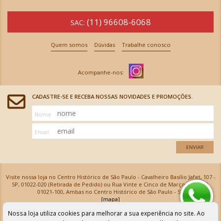
(11) 96608-6068
SAC:
Quem somos
Dúvidas
Trabalhe conosco
CADASTRE-SE E RECEBA NOSSAS NOVIDADES E PROMOÇÕES.
Nome
Email
ENVIAR
Visite nossa loja no Centro Histórico de São Paulo - Cavalheiro Basílio Jafet, 107 -
SP, 01022-020 (Retirada de Pedido) ou Rua Vinte e Cinco de Março, 576 - SP,
01021-100, Ambas no Centro Histórico de São Paulo - SP
[mapa]
Armarinhos Santa Cecília Ltda | CNPJ: 61.069.639/0001-18
Nossa loja utiliza cookies para melhorar a sua experiência no site. Ao
Os preços e as condições de pagamento apresentadas na loja virtual não valem para nossa loja física e