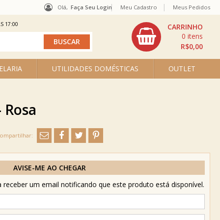
Olá,
Faça Seu Login
Meu Cadastro
Meus Pedidos
S 17:00
0
R$0,00
ELARIA
UTILIDADES DOMÉSTICAS
OUTLET
- Rosa
AVISE-ME AO CHEGAR
receber um email notificando que este produto está disponível.