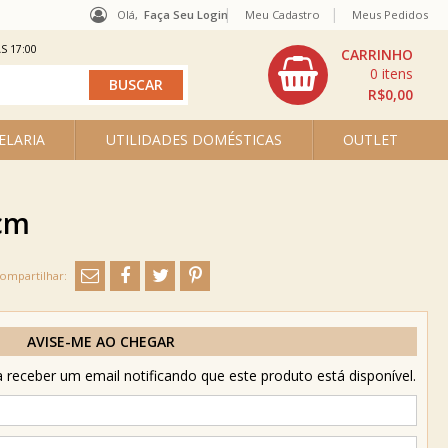
Olá,
Faça Seu Login
Meu Cadastro
Meus Pedidos
S 17:00
0
R$0,00
ELARIA
UTILIDADES DOMÉSTICAS
OUTLET
9cm
AVISE-ME AO CHEGAR
receber um email notificando que este produto está disponível.