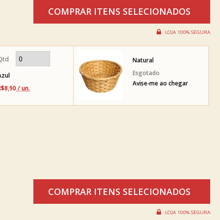
Natural
Azul
Avise-me ao chegar
R$8,90
/ un.