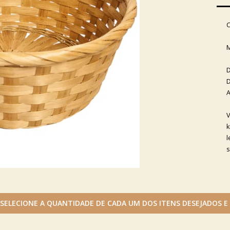
C
M
D
D
A
V
k
l
s