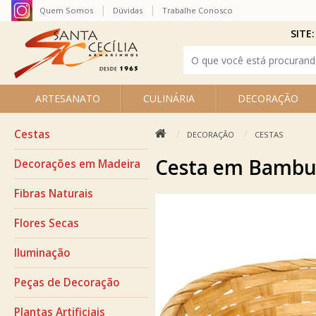
Quem Somos
Dúvidas
Trabalhe Conosco
SITE:
ARTESANATO
CULINÁRIA
DECORAÇÃO
Cestas
DECORAÇÃO
CESTAS
Cesta em Bambu 
Decorações em Madeira
Fibras Naturais
Flores Secas
Iluminação
Peças de Decoração
Plantas Artificiais