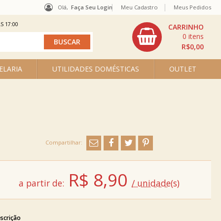
Olá,
Faça Seu Login
Meu Cadastro
Meus Pedidos
S 17:00
0
R$0,00
ELARIA
UTILIDADES DOMÉSTICAS
OUTLET
R$
8,90
a partir de:
/ unidade(s)
scrição