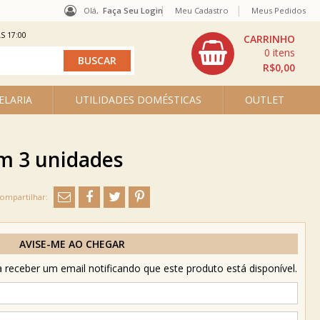
Olá,
Faça Seu Login
Meu Cadastro
Meus Pedidos
S 17:00
0
R$0,00
ELARIA
UTILIDADES DOMÉSTICAS
OUTLET
om 3 unidades
AVISE-ME AO CHEGAR
receber um email notificando que este produto está disponível.