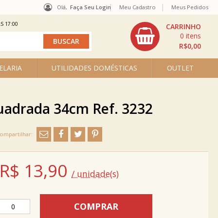
Olá,
Faça Seu Login
Meu Cadastro
Meus Pedidos
S 17:00
0
R$0,00
ELARIA
UTILIDADES DOMÉSTICAS
OUTLET
Quadrada 34cm Ref. 3232
R$
13,90
/ unidade(s)