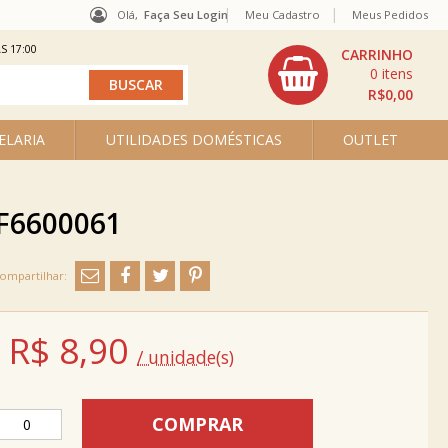
Olá,
Faça Seu Login
Meu Cadastro
Meus Pedidos
S 17:00
0
R$0,00
ELARIA
UTILIDADES DOMÉSTICAS
OUTLET
F6600061
R$
8,90
/ unidade(s)