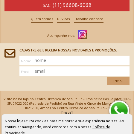
(11) 96608-6068
SAC:
Quem somos
Dúvidas
Trabalhe conosco
CADASTRE-SE E RECEBA NOSSAS NOVIDADES E PROMOÇÕES.
Nome
Email
ENVIAR
Visite nossa loja no Centro Histórico de São Paulo - Cavalheiro Basílio Jafet, 107 -
SP, 01022-020 (Retirada de Pedido) ou Rua Vinte e Cinco de Março, 576 - SP,
01021-100, Ambas no Centro Histórico de São Paulo - SP
[mapa]
Armarinhos Santa Cecília Ltda | CNPJ: 61.069.639/0001-18
Nossa loja utiliza cookies para melhorar a sua experiência no site. Ao
Os preços e as condições de pagamento apresentadas na loja virtual não valem para nossa loja física e
podem sofrer alterações sem aviso prévio. Vendas com cartão de crédito sujeitas a análise e
continuar navegando, você concorda com a nossa
Política de
confirmação de dados.
Privacidade
.