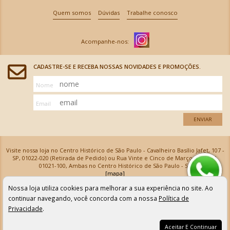
Quem somos
Dúvidas
Trabalhe conosco
CADASTRE-SE E RECEBA NOSSAS NOVIDADES E PROMOÇÕES.
Nome
Email
ENVIAR
Visite nossa loja no Centro Histórico de São Paulo - Cavalheiro Basílio Jafet, 107 -
SP, 01022-020 (Retirada de Pedido) ou Rua Vinte e Cinco de Março, 576 - SP,
01021-100, Ambas no Centro Histórico de São Paulo - SP
[mapa]
Armarinhos Santa Cecília Ltda | CNPJ: 61.069.639/0001-18
Nossa loja utiliza cookies para melhorar a sua experiência no site. Ao
Os preços e as condições de pagamento apresentadas na loja virtual não valem para nossa loja física e
podem sofrer alterações sem aviso prévio. Vendas com cartão de crédito sujeitas a análise e
continuar navegando, você concorda com a nossa
Política de
confirmação de dados.
Privacidade
.
Aceitar E Continuar