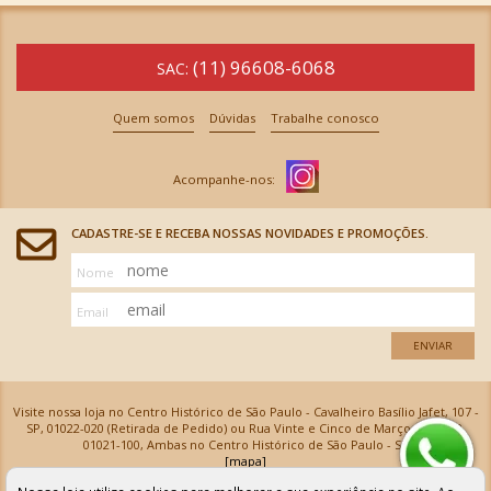
(11) 96608-6068
SAC:
Quem somos
Dúvidas
Trabalhe conosco
CADASTRE-SE E RECEBA NOSSAS NOVIDADES E PROMOÇÕES.
Nome
Email
ENVIAR
Visite nossa loja no Centro Histórico de São Paulo - Cavalheiro Basílio Jafet, 107 -
SP, 01022-020 (Retirada de Pedido) ou Rua Vinte e Cinco de Março, 576 - SP,
01021-100, Ambas no Centro Histórico de São Paulo - SP
[mapa]
Armarinhos Santa Cecília Ltda | CNPJ: 61.069.639/0001-18