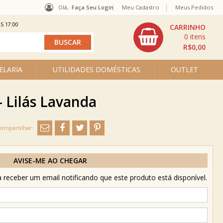
Olá,
Faça Seu Login
Meu Cadastro
Meus Pedidos
S 17:00
0
R$0,00
ELARIA
UTILIDADES DOMÉSTICAS
OUTLET
- Lilás Lavanda
AVISE-ME AO CHEGAR
receber um email notificando que este produto está disponível.