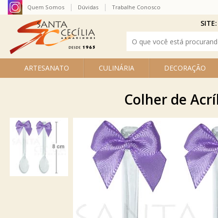
Quem Somos
Dúvidas
Trabalhe Conosco
SITE:
ARTESANATO
CULINÁRIA
DECORAÇÃO
Colher de Acrí